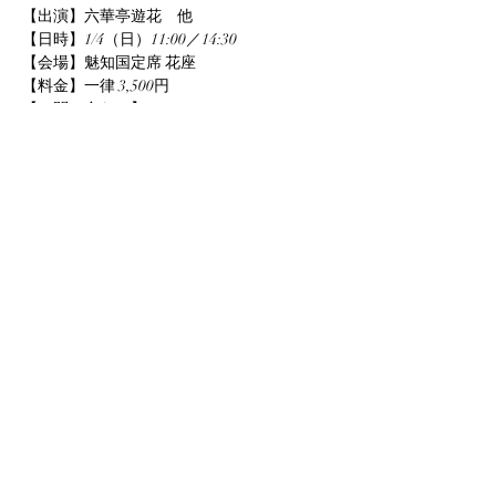
【出演】六華亭遊花　他
【日時】1/4（日）11:00／14:30
【会場】魅知国定席 花座
【料金】一律 3,500円
【お問い合わせ】
TEL   ：022-796-0873（花座）
このイベントをシェア
info@yuka-project.com
©2020 Yuka Project.com All Right Reserved.