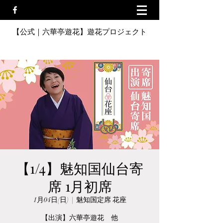
【公式｜六華亭遊花】遊花プロジェクト
【1/4】魅知国仙台寄
席 1月初席
1月04日(日)
  |  
魅知国定席 花座
【出演】六華亭遊花 他