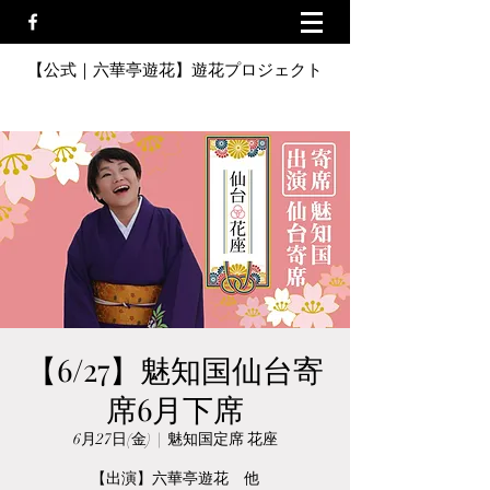
【公式｜六華亭遊花】遊花プロジェクト
【6/27】魅知国仙台寄
席6月下席
6月27日(金)
  |  
魅知国定席 花座
【出演】六華亭遊花 他