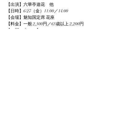
【出演】六華亭遊花　他
【日時】6/27（金）11:00／14:00
【会場】魅知国定席 花座
【料金】一般 2,500円／65歳以上 2,200円
【お問い合わせ】
TEL   ：022-796-0873（花座）
このイベントをシェア
info@yuka-project.com
©2020 Yuka Project.com All Right Reserved.