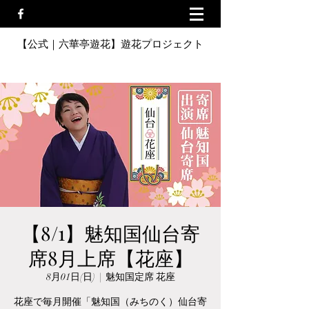
【公式｜六華亭遊花】遊花プロジェクト
【8/1】魅知国仙台寄
席8月上席【花座】
8月01日(日)
  |  
魅知国定席 花座
花座で毎月開催「魅知国（みちのく）仙台寄