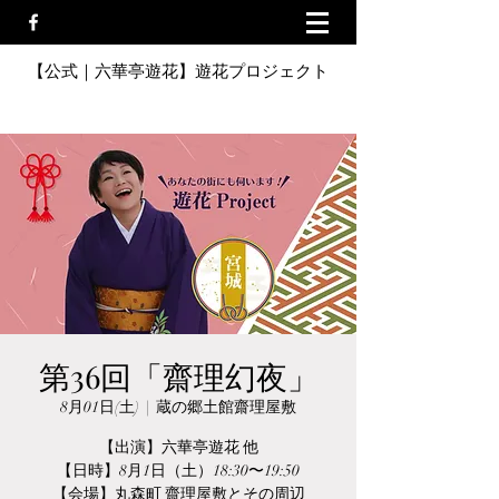
【公式｜六華亭遊花】遊花プロジェクト
第36回「齋理幻夜」
8月01日(土)
  |  
蔵の郷土館齋理屋敷
【出演】六華亭遊花 他
【日時】8月1日（土）18:30〜19:50
【会場】丸森町 齋理屋敷とその周辺