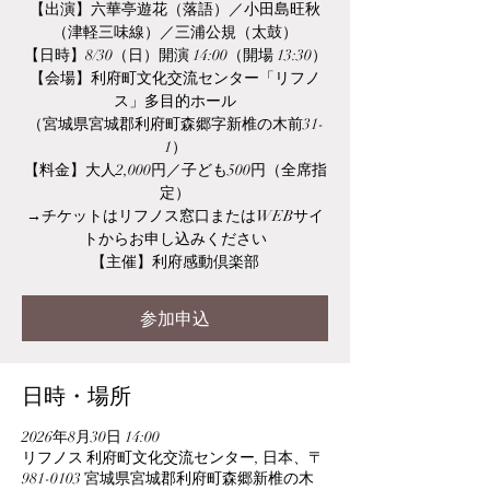
【出演】六華亭遊花（落語）／小田島旺秋
（津軽三味線）／三浦公規（太鼓）
【日時】8/30（日）開演 14:00（開場 13:30）
【会場】利府町文化交流センター「リフノ
ス」多目的ホール
（宮城県宮城郡利府町森郷字新椎の木前31-
1）
【料金】大人2,000円／子ども500円（全席指
定）
→チケットはリフノス窓口またはWEBサイ
トからお申し込みください
【主催】利府感動倶楽部
参加申込
日時・場所
2026年8月30日 14:00
リフノス 利府町文化交流センター, 日本、〒
981-0103 宮城県宮城郡利府町森郷新椎の木