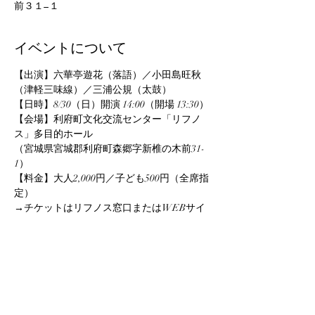
前３１−１
イベントについて
【出演】六華亭遊花（落語）／小田島旺秋
（津軽三味線）／三浦公規（太鼓）
【日時】8/30（日）開演 14:00（開場 13:30）
【会場】利府町文化交流センター「リフノ
ス」多目的ホール
（宮城県宮城郡利府町森郷字新椎の木前31-
1）
【料金】大人2,000円／子ども500円（全席指
定）
→チケットはリフノス窓口またはWEBサイ
トからお申し込みください
さらに表示
参加申込