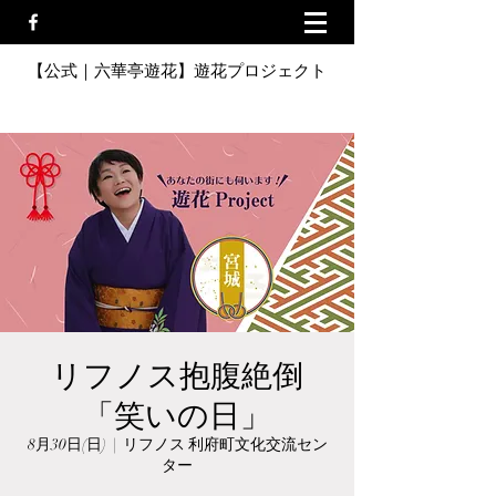
【公式｜六華亭遊花】遊花プロジェクト
リフノス抱腹絶倒
「笑いの日」
8月30日(日)
  |  
リフノス 利府町文化交流セン
ター