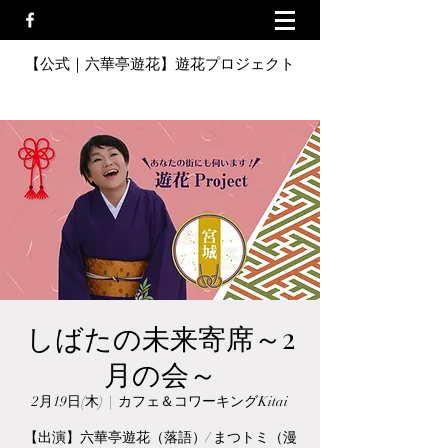
【公式｜六華亭遊花】遊花プロジェクト
しばたの未来寄席～2
月の会～
2月19日(木)
  |  
カフェ＆コワーキングKitai
【出演】六華亭遊花（落語）/ まつトミ（漫