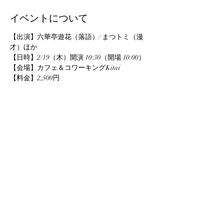
イベントについて
【出演】六華亭遊花（落語）/ まつトミ（漫
才）ほか
【日時】2/19（木）開演 10:30（開場 10:00）
【会場】カフェ＆コワーキングKitai
【料金】2,500円
【お問い合わせ】
TEL：0224-87-8970（しばたの未来株式会
社）
このイベントをシェア