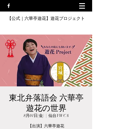
【公式｜六華亭遊花】遊花プロジェクト
東北弁落語会 六華亭
遊花の世界
8月01日(金)
  |  
仙台YWCA
【出演】六華亭遊花