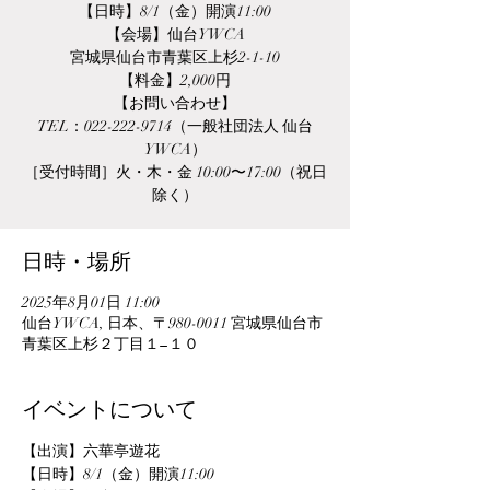
【日時】8/1（金）開演11:00
【会場】仙台YWCA
宮城県仙台市青葉区上杉2-1-10
【料金】2,000円
【お問い合わせ】
TEL：022-222-9714（一般社団法人 仙台
YWCA）
［受付時間］火・木・金 10:00〜17:00（祝日
除く）
日時・場所
2025年8月01日 11:00
仙台YWCA, 日本、〒980-0011 宮城県仙台市
青葉区上杉２丁目１−１０
イベントについて
【出演】六華亭遊花
【日時】8/1（金）開演11:00