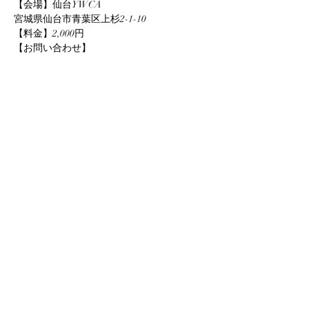
【会場】仙台YWCA
宮城県仙台市青葉区上杉2-1-10
【料金】2,000円
【お問い合わせ】
さらに表示
このイベントをシェア
info@yuka-project.com
©2020 Yuka Project.com All Right Reserved.