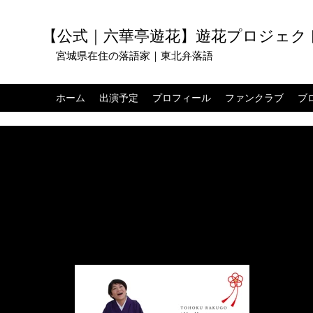
【公式｜六華亭遊花】遊花プロジェク
宮城県在住の落語家｜東北弁落語
ホーム
出演予定
プロフィール
ファンクラブ
ブ