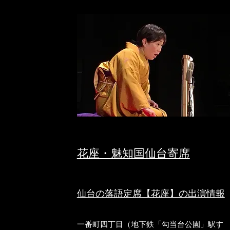
花座・魅知国仙台寄席
仙台の落語定席【花座】の出演情報
一番町四丁目（地下鉄「勾当台公園」駅す