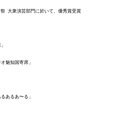
芸術祭 大衆演芸部門に於いて、優秀賞受賞
】
席」
ジオ魅知国寄席」
あるあるあ〜る」