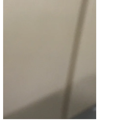
松島… 残念な曇り空。 控え室は客室。 素
敵な居心地の良いお部屋😊 あ〜ぁ〜 着替
えるだけなんて、 もったいないなぁ。 い
つか、ゆっくり泊まりたい！