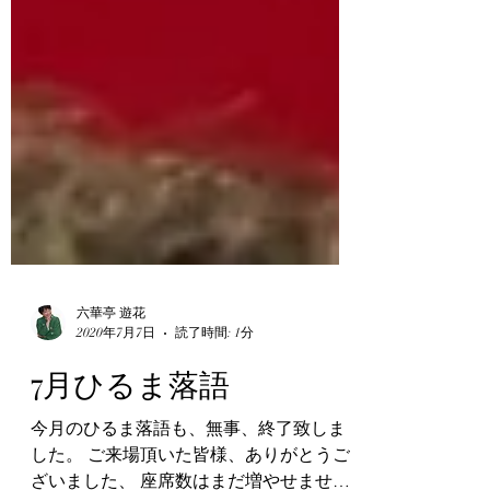
六華亭 遊花
2020年7月7日
読了時間: 1分
7月ひるま落語
今月のひるま落語も、無事、終了致しま