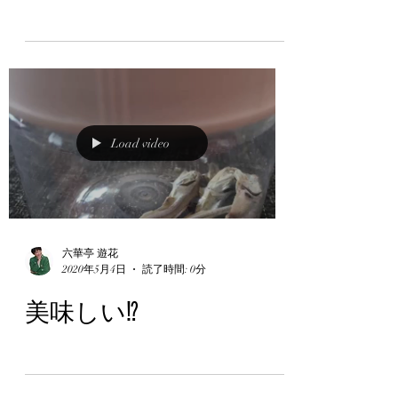
した。 ご来場頂いた皆様、ありがとうご
ざいました、 座席数はまだ増やせません
が、今回は、早々に完売となりまして、
有り難い事でございます。 来月もやりま
す！ http://www.yuka-project.com/
Load video
六華亭 遊花
2020年5月4日
読了時間: 0分
美味しい⁉︎