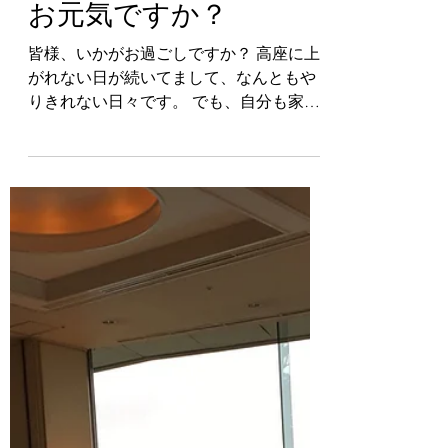
-
2020年4月21日
読了時間: 1分
お元気ですか？
皆様、いかがお過ごしですか？ 高座に上
がれない日が続いてまして、なんともや
りきれない日々です。 でも、自分も家族
も、いつもと違う暮らしが始まってみる
と、忙しくもなるんですね… ともすれ
ば、心が弱くなってしまいそうです。 だ
から、周りに対して 文句を言わない 責め
ない...