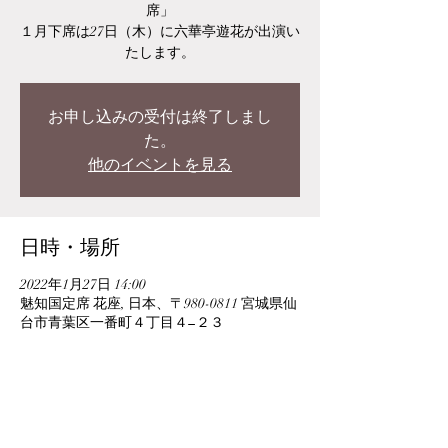
席」
１月下席は27日（木）に六華亭遊花が出演い
たします。
お申し込みの受付は終了しまし
た。
他のイベントを見る
日時・場所
2022年1月27日 14:00
魅知国定席 花座, 日本、〒980-0811 宮城県仙
台市青葉区一番町４丁目４−２３
このイベントをシェア