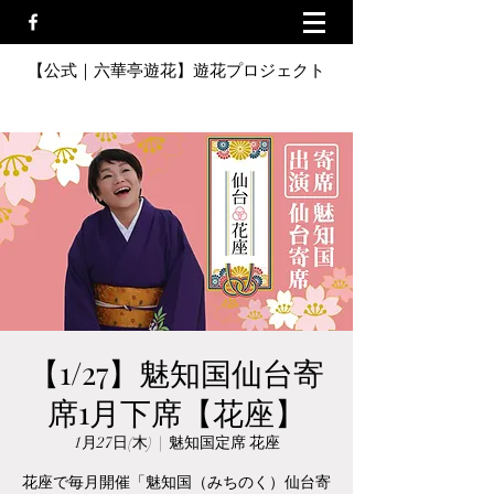
【公式｜六華亭遊花】遊花プロジェクト
【1/27】魅知国仙台寄
席1月下席【花座】
1月27日(木)
  |  
魅知国定席 花座
花座で毎月開催「魅知国（みちのく）仙台寄