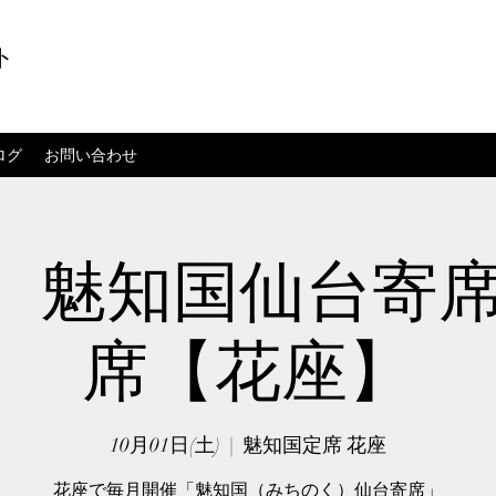
ト
ログ
お問い合わせ
/1】魅知国仙台寄席
席【花座】
10月01日(土)
  |  
魅知国定席 花座
花座で毎月開催「魅知国（みちのく）仙台寄席」