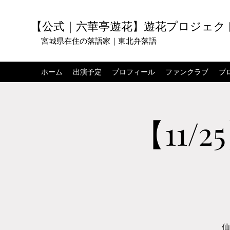
【公式｜六華亭遊花】遊花プロジェク
宮城県在住の落語家｜東北弁落語
ホーム
出演予定
プロフィール
ファンクラブ
ブ
【11/
仙