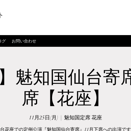
ト
ログ
お問い合わせ
25】魅知国仙台寄
席【花座】
11月25日(月)
  |  
魅知国定席 花座
台花座での定例公演『魅知国仙台寄席』11月下席への出演で