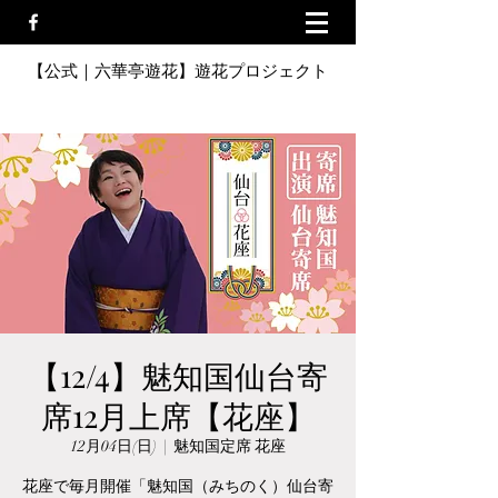
【公式｜六華亭遊花】遊花プロジェクト
【12/4】魅知国仙台寄
席12月上席【花座】
12月04日(日)
  |  
魅知国定席 花座
花座で毎月開催「魅知国（みちのく）仙台寄