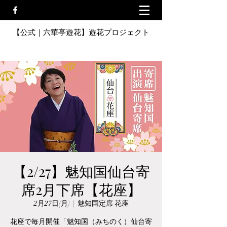
【公式｜六華亭遊花】遊花プロジェクト
【2/27】魅知国仙台寄
席2月下席【花座】
2月27日(月)
  |  
魅知国定席 花座
花座で毎月開催「魅知国（みちのく）仙台寄