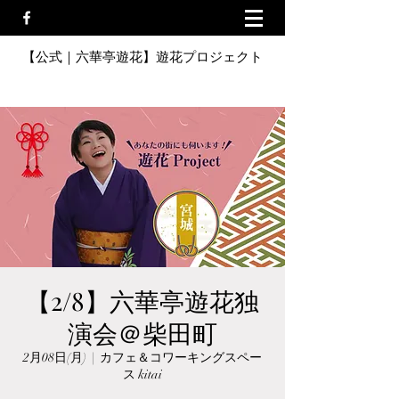
【公式｜六華亭遊花】遊花プロジェクト
【2/8】六華亭遊花独
演会＠柴田町
2月08日(月)
  |  
カフェ＆コワーキングスペー
ス kitai