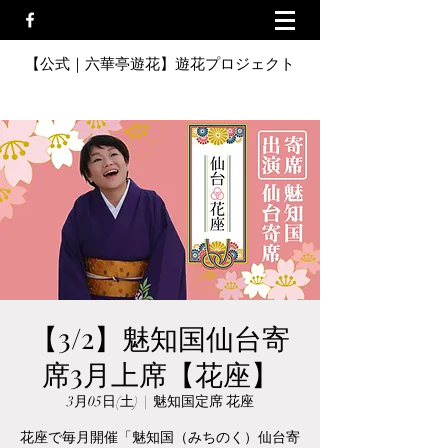
【公式｜六華亭遊花】遊花プロジェクト
【3/2】魅知国仙台寄
席3月上席【花座】
3月05日(土)
  |  
魅知国定席 花座
花座で毎月開催「魅知国（みちのく）仙台寄