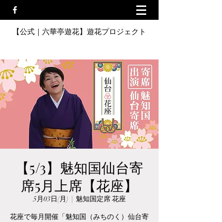
【公式｜六華亭遊花】遊花プロジェクト
【5/3】魅知国仙台寄
席5月上席【花座】
5月03日(月)
  |  
魅知国定席 花座
花座で毎月開催「魅知国（みちのく）仙台寄