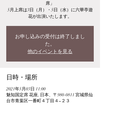
席」
5月上席は3日（月）・5日（水）に六華亭遊
花が出演いたします。
お申し込みの受付は終了しまし
た。
他のイベントを見る
日時・場所
2021年5月03日 11:00
魅知国定席 花座, 日本、〒980-0811 宮城県仙
台市青葉区一番町４丁目４−２３
このイベントをシェア