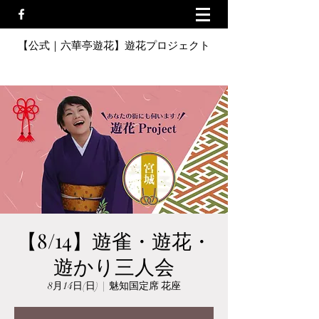
【公式｜六華亭遊花】遊花プロジェクト
【8/14】遊雀・遊花・
遊かり三人会
8月14日(日)
  |  
魅知国定席 花座