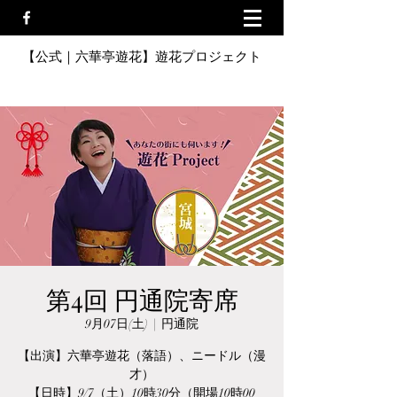
【公式｜六華亭遊花】遊花プロジェクト
第4回 円通院寄席
9月07日(土)
  |  
円通院
【出演】六華亭遊花（落語）、ニードル（漫
才）
【日時】9/7（土）10時30分（開場10時00