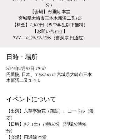
分）
【会場】円通院 本堂
宮城県大崎市三本木新沼二又145
【料金】1,500円（※中学生以下無料）
【お問い合わせ】
TEL：0229-52-3399（曹洞宗 円通院）
日時・場所
2024年9月07日 10:30
円通院, 日本、〒989-6315 宮城県大崎市三本
木新沼二又１４５
イベントについて
【出演】六華亭遊花（落語）、ニードル（漫
才）
【日時】9/7（土）10時30分（開場10時00
分）
【会場】円通院 本堂