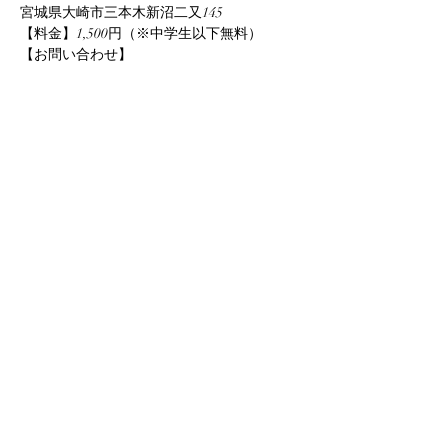
宮城県大崎市三本木新沼二又145
【料金】1,500円（※中学生以下無料）
【お問い合わせ】
さらに表示
このイベントをシェア
info@yuka-project.com
©2020 Yuka Project.com All Right Reserved.