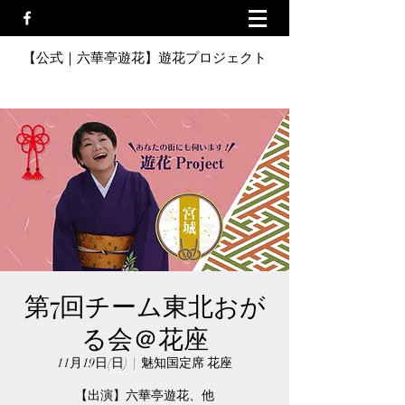
【公式｜六華亭遊花】遊花プロジェクト
第7回チーム東北おが
る会＠花座
11月19日(日)
  |  
魅知国定席 花座
【出演】六華亭遊花、他