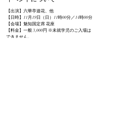
【出演】六華亭遊花、他
【日時】11月19日（日）11時00分／14時00分
【会場】魅知国定席 花座
【料金】一般 3,000円 ※未就学児のご入場は
できません。
【お問い合わせ】
TEL   ：022-796-0873
このイベントをシェア
info@yuka-project.com