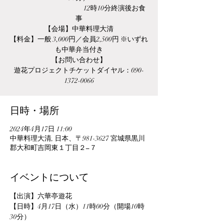
12時10分終演後お食
事
【会場】中華料理大清
【料金】一般 3,000円／会員2,500円 ※いずれ
も中華弁当付き
【お問い合わせ】
遊花プロジェクトチケットダイヤル：090-
1372-0066
日時・場所
2024年4月17日 11:00
中華料理大清, 日本、〒981-3627 宮城県黒川
郡大和町吉岡東１丁目２−７
イベントについて
【出演】六華亭遊花
【日時】4月17日（水）11時00分（開場10時
30分）