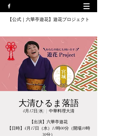
【公式｜六華亭遊花】遊花プロジェクト
大清ひるま落語
4月17日(水)
  |  
中華料理大清
【出演】六華亭遊花
【日時】4月17日（水）11時00分（開場10時
30分）