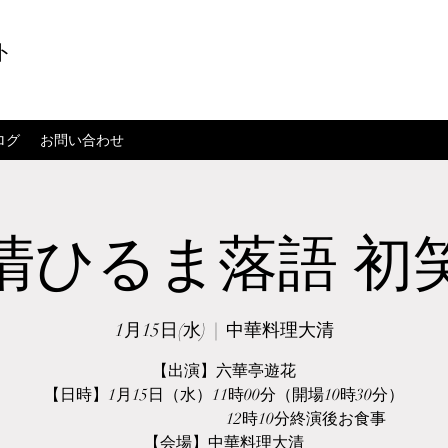
ト
ログ
お問い合わせ
清ひるま落語 初
1月15日(水)
  |  
中華料理大清
【出演】六華亭遊花
【日時】1月15日（水）11時00分（開場10時30分）
12時10分終演後お食事
【会場】中華料理大清