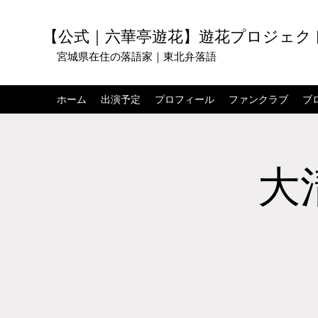
【公式｜六華亭遊花】遊花プロジェク
宮城県在住の落語家｜東北弁落語
ホーム
出演予定
プロフィール
ファンクラブ
ブ
大