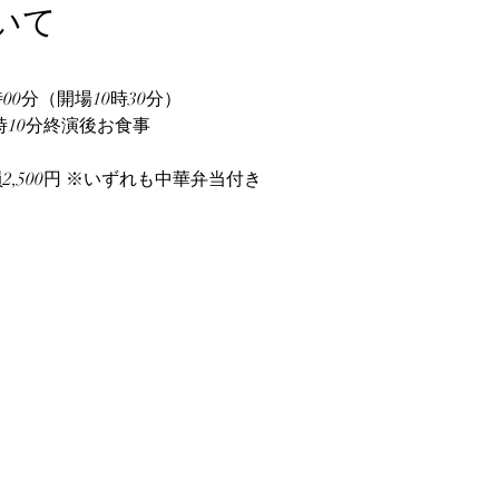
いて
00分（開場10時30分）
2時10分終演後お食事
員2,500円 ※いずれも中華弁当付き