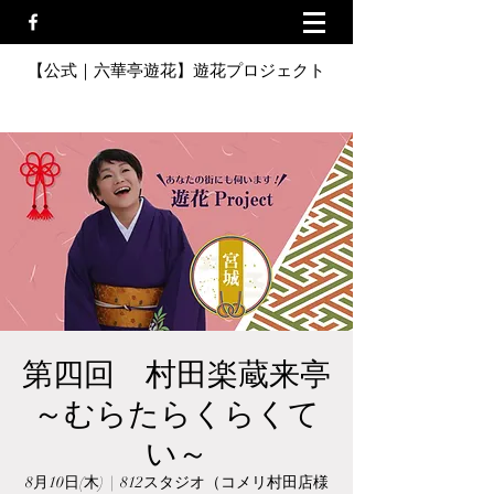
【公式｜六華亭遊花】遊花プロジェクト
第四回 村田楽蔵来亭
～むらたらくらくて
い～
8月10日(木)
  |  
812スタジオ（コメリ村田店様