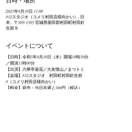
2023年8月10日 11:00
812スタジオ（コメリ村田店様向かい）, 日
本、〒989-1305 宮城県柴田郡村田町村田針
生前９
イベントについて
【日時】令和5年8月10日（木）開場10時30分
／開演11時00分
【出演】六華亭遊花／大友憧山／まつトミ
【会場】812スタジオ　村田町村田針生前
9（コメリ村田店様向かい）
【料金】前売・当日共通 2,500円（税込）　
80席限定・全席自由
【お問い合わせ】㈱YAIZOO仙台　TEL 
090-1370-9550（白岩）
【主催】㈱YAIZOO仙台　
さらに表示