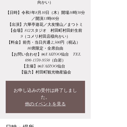
向かい）
【日時】令和5年8月10日（木）開場10時30分
／開演11時00分
【出演】六華亭遊花／大友憧山／まつトミ
【会場】812スタジオ 村田町村田針生前
9（コメリ村田店様向かい）
【料金】前売・当日共通 2,500円（税込）
80席限定・全席自由
【お問い合わせ】㈱YAIZOO仙台 TEL
090-1370-9550（白岩）
【主催】㈱YAIZOO仙台
【協力】村田町観光物産協会
お申し込みの受付は終了しまし
た。
他のイベントを見る
日時・場所