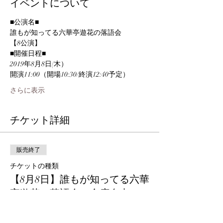
イベントについて
■公演名■
誰もが知ってる六華亭遊花の落語会
【8公演】
■開催日程■
2019年8月8日(木）
開演11:00（開場10:30/終演12:40予定）
さらに表示
チケット詳細
販売終了
チケットの種類
【8月8日】誰もが知ってる六華
亭遊花の落語会［全席自由］
詳細を見る