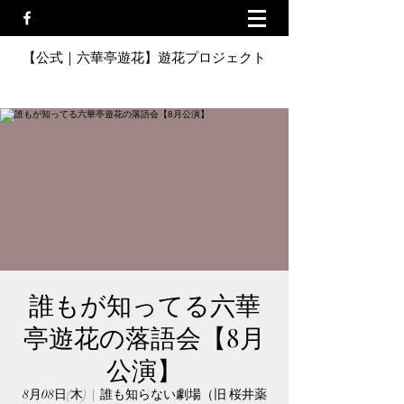
【公式｜六華亭遊花】遊花プロジェクト
誰もが知ってる六華
亭遊花の落語会【8月
公演】
8月08日(木)
  |  
誰も知らない劇場（旧 桜井薬