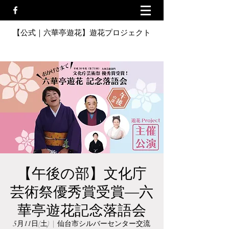
【公式｜六華亭遊花】遊花プロジェクト
【午後の部】文化庁
芸術祭優秀賞受賞―六
華亭遊花記念落語会
5月11日(土)
  |  
仙台市シルバーセンター交流