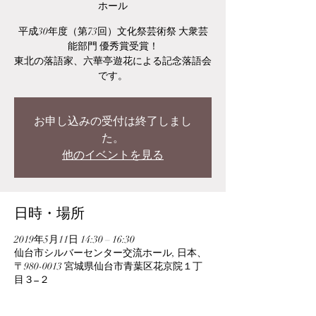
ホール
平成30年度（第73回）文化祭芸術祭 大衆芸
能部門 優秀賞受賞！
東北の落語家、六華亭遊花による記念落語会
です。
お申し込みの受付は終了しまし
た。
他のイベントを見る
日時・場所
2019年5月11日 14:30 – 16:30
仙台市シルバーセンター交流ホール, 日本、
〒980-0013 宮城県仙台市青葉区花京院１丁
目３−２