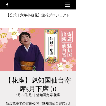
【公式｜六華亭遊花】遊花プロジェクト
【花座】魅知国仙台寄
席5月下席 (1)
5月27日(月)
  |  
魅知国定席 花座
仙台花座での定例公演『魅知国仙台寄席』5