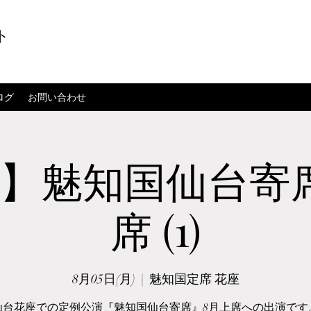
ト
ログ
お問い合わせ
】魅知国仙台寄
席 (1)
8月05日(月)
  |  
魅知国定席 花座
仙台花座での定例公演『魅知国仙台寄席』8月上席への出演です