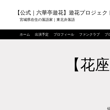
【公式｜六華亭遊花】遊花プロジェク
宮城県在住の落語家｜東北弁落語
ホーム
出演予定
プロフィール
ファンクラブ
ブ
【花座