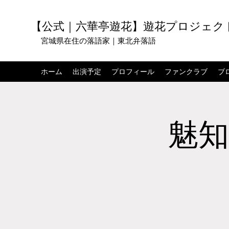
【公式｜六華亭遊花】遊花プロジェク
宮城県在住の落語家｜東北弁落語
ホーム
出演予定
プロフィール
ファンクラブ
ブ
魅知