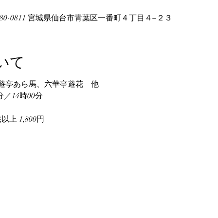
80-0811 宮城県仙台市青葉区一番町４丁目４−２３
いて
遊亭あら馬、六華亭遊花　他
分／14時00分
以上 1,800円