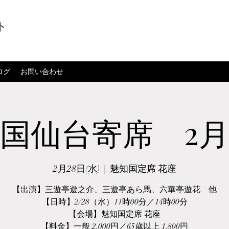
ト
ログ
お問い合わせ
国仙台寄席 2
2月28日(水)
  |  
魅知国定席 花座
【出演】三遊亭遊之介、三遊亭あら馬、六華亭遊花 他
【日時】2/28（水）11時00分／14時00分
【会場】魅知国定席 花座
【料金】一般 2,000円／65歳以上 1,800円