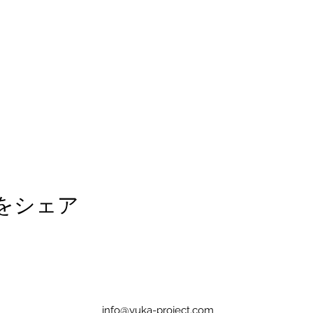
をシェア
info@yuka-project.com