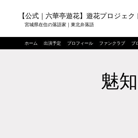
【公式｜六華亭遊花】遊花プロジェク
宮城県在住の落語家｜東北弁落語
ホーム
出演予定
プロフィール
ファンクラブ
ブ
魅知