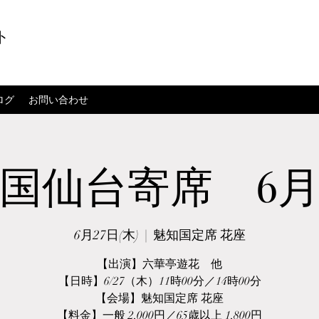
ト
ログ
お問い合わせ
国仙台寄席 6
6月27日(木)
  |  
魅知国定席 花座
【出演】六華亭遊花 他
【日時】6/27（木）11時00分／14時00分
【会場】魅知国定席 花座
【料金】一般 2,000円／65歳以上 1,800円