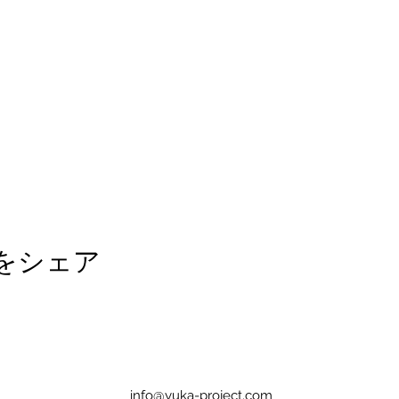
をシェア
info@yuka-project.com