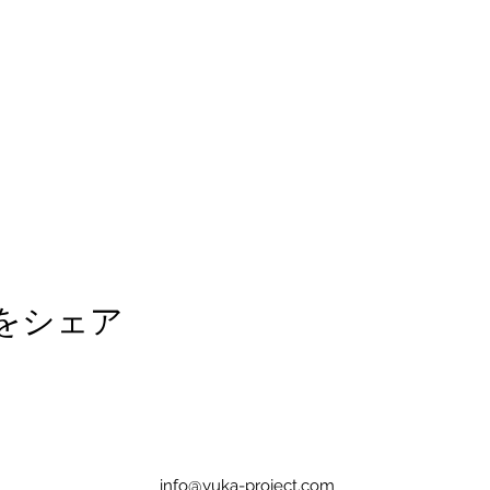
をシェア
info@yuka-project.com