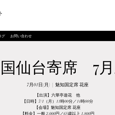
ト
ログ
お問い合わせ
国仙台寄席 7
7月01日(月)
  |  
魅知国定席 花座
【出演】六華亭遊花 他
【日時】7/1（月）11時00分／14時00分
【会場】魅知国定席 花座
【料金】一般 2,000円／65歳以上 1,800円