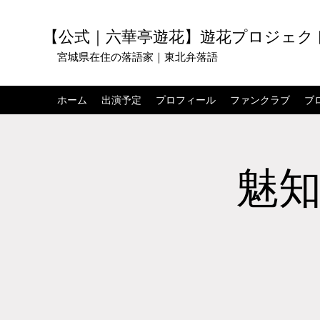
【公式｜六華亭遊花】遊花プロジェク
宮城県在住の落語家｜東北弁落語
ホーム
出演予定
プロフィール
ファンクラブ
ブ
魅知