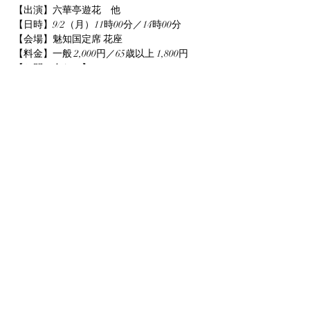
【出演】六華亭遊花　他
【日時】9/2（月）11時00分／14時00分
【会場】魅知国定席 花座
【料金】一般 2,000円／65歳以上 1,800円
【お問い合わせ】
TEL   ：022-796-0873
このイベントをシェア
info@yuka-project.com
©2020 Yuka Project.com All Right Reserved.