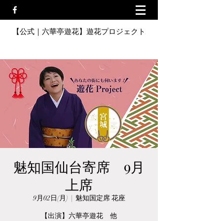
【公式｜六華亭遊花】遊花プロジェクト
魅知国仙台寄席 9月
上席
9月02日(月)
  |  
魅知国定席 花座
【出演】六華亭遊花 他