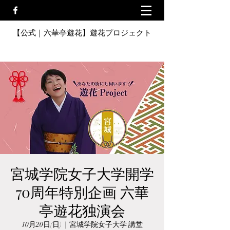
【公式｜六華亭遊花】遊花プロジェクト
宮城学院女子大学開学
70周年特別企画 六華
亭遊花独演会
10月20日(日)
  |  
宮城学院女子大学 講堂