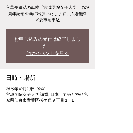
六華亭遊花の母校「宮城学院女子大学」の70
周年記念企画に出演いたします。入場無料
（※要事前申込）
お申し込みの受付は終了しまし
た。
他のイベントを見る
日時・場所
2019年10月20日 16:00
宮城学院女子大学 講堂, 日本、〒981-0961 宮
城県仙台市青葉区桜ケ丘９丁目１−１
このイベントをシェア