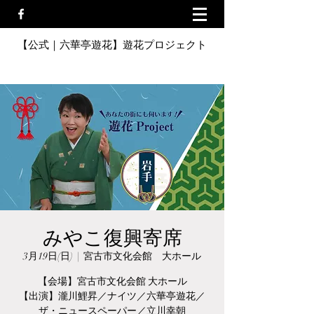
【公式｜六華亭遊花】遊花プロジェクト
みやこ復興寄席
3月19日(日)
  |  
宮古市文化会館 大ホール
【会場】宮古市文化会館 大ホール
【出演】瀧川鯉昇／ナイツ／六華亭遊花／
ザ・ニュースペーパー／立川幸朝