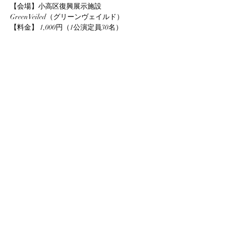
【会場】小高区復興展示施設　
GreenVeiled（グリーンヴェイルド）
【料金】 1,000円（1公演定員30名）
さらに表示
このイベントをシェア
info@yuka-project.com
©2020 Yuka Project.com All Right Reserved.