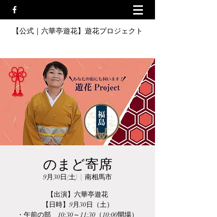
【公式｜六華亭遊花】遊花プロジェクト
のまど寄席
9月30日(土)
  |  
南相馬市
【出演】六華亭遊花
【日時】9月30日（土）
・午前の部 10:30～11:30（10:00開場）