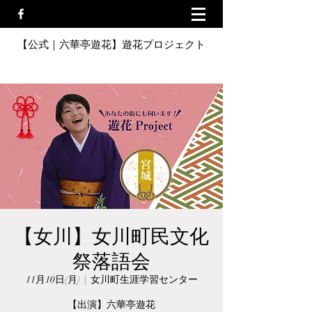
【公式｜六華亭遊花】遊花プロジェクト
【女川】女川町民文化
祭落語会
11月10日(月)
  |  
女川町生涯学習センター
【出演】六華亭遊花