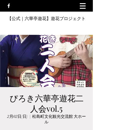
【公式｜六華亭遊花】遊花プロジェクト
ぴろき六華亭遊花二
人会vol.5
2月02日(日)
  |  
松島町文化観光交流館 大ホー
ル