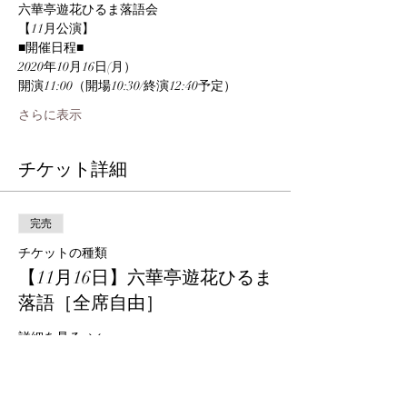
六華亭遊花ひるま落語会
【11月公演】
■開催日程■
2020年10月16日(月）
開演11:00（開場10:30/終演12:40予定）
さらに表示
チケット詳細
完売
チケットの種類
【11月16日】六華亭遊花ひるま
落語［全席自由］
詳細を見る
価格
￥2,500