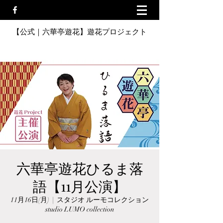
【公式｜六華亭遊花】遊花プロジェクト
六華亭遊花ひるま落
語【11月公演】
11月16日(月)
  |  
スタジオ ルーモコレクション
studio LUMO collection