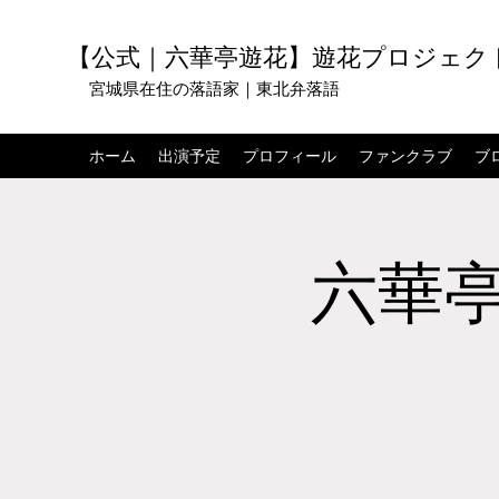
【公式｜六華亭遊花】遊花プロジェク
宮城県在住の落語家｜東北弁落語
ホーム
出演予定
プロフィール
ファンクラブ
ブ
六華