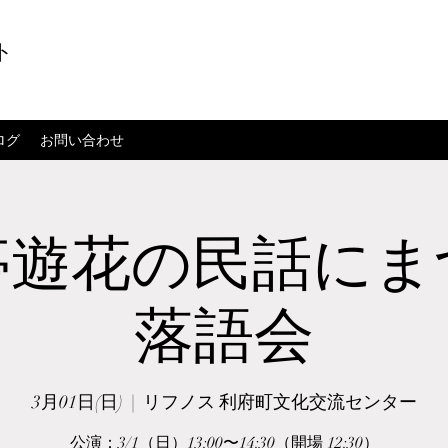
ト
ログ
お問い合わせ
亭遊花の民話にま
落語会
3月01日(日)
  |  
リフノス 利府町文化交流センター
公演：3/1（日）13:00〜14:30（開場 12:30）