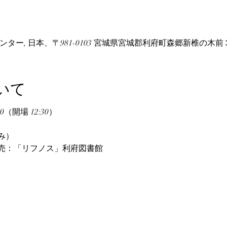
ター, 日本、〒981-0103 宮城県宮城郡利府町森郷新椎の木前
いて
0（開場 12:30）
み）
売：「リフノス」利府図書館