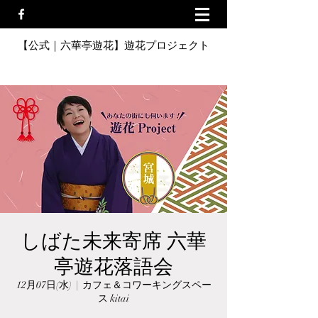
【公式｜六華亭遊花】遊花プロジェクト
しばた未来寄席 六華
亭遊花落語会
12月07日(水)
  |  
カフェ＆コワーキングスペー
ス kitai