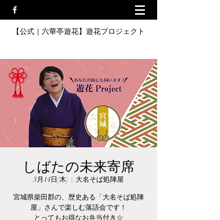
【公式｜六華亭遊花】遊花プロジェクト
しばたの未来寄席
3月14日(木)
  |  
大名そば処陣屋
宮城県柴田郡の、歴史ある「大名そば処陣
屋」さんで楽しむ落語会です！
とってもお得なお弁当付き☆