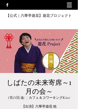
【公式｜六華亭遊花】遊花プロジェクト
しばたの未来寄席～1
月の会～
1月24日(金)
  |  
カフェ＆コワーキングKitai
【出演】六華亭遊花 他