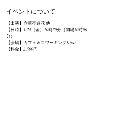
イベントについて
【出演】六華亭遊花 他
【日時】1/24（金）10時30分（開場10時00
分）
【会場】カフェ＆コワーキングKitai
【料金】2,500円
【お問い合わせ】
TEL：0224-87-8970（しばたの未来株式会
社）
このイベントをシェア