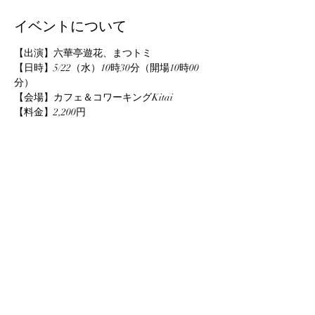
イベントについて
【出演】六華亭遊花、まつトミ
【日時】5/22（水）10時30分（開場10時00
分）
【会場】カフェ＆コワーキングKitai
【料金】2,200円
【お問い合わせ】
TEL：0224-87-8970（しばたの未来株式会
社）
このイベントをシェア