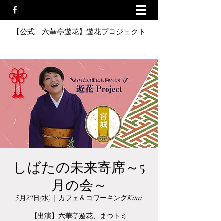
【公式｜六華亭遊花】遊花プロジェクト
しばたの未来寄席～5
月の会～
5月22日(水)
  |  
カフェ＆コワーキングKitai
【出演】六華亭遊花、まつトミ