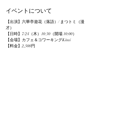
イベントについて
【出演】六華亭遊花（落語）/ まつトミ（漫
才）
【日時】7/24（木）10:30（開場 10:00）
【会場】カフェ＆コワーキングKitai
【料金】2,500円
【お問い合わせ】
TEL：0224-87-8970（しばたの未来株式会
社）
このイベントをシェア