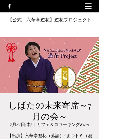
【公式｜六華亭遊花】遊花プロジェクト
しばたの未来寄席～7
月の会～
7月24日(木)
  |  
カフェ＆コワーキングKitai
【出演】六華亭遊花（落語）/ まつトミ（漫