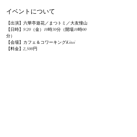
イベントについて
【出演】六華亭遊花／まつトミ／大友憧山
【日時】9/20（金）10時30分（開場10時00
分）
【会場】カフェ＆コワーキングKitai
【料金】2,500円
【お問い合わせ】
TEL：0224-87-8970（しばたの未来株式会
社）
このイベントをシェア