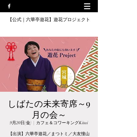
【公式｜六華亭遊花】遊花プロジェクト
しばたの未来寄席～9
月の会～
9月20日(金)
  |  
カフェ＆コワーキングKitai
【出演】六華亭遊花／まつトミ／大友憧山