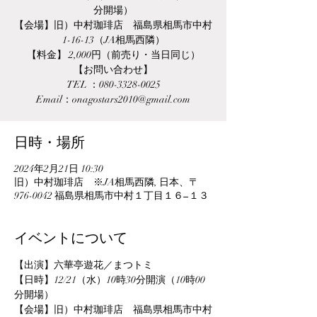
分開場）
【会場】旧）中村珈琲店 福島県相馬市中村
1-16-13（JA相馬西隣）
【料金】 2,000円（前売り・当日同じ）
【お問い合わせ】
TEL ：080-3328-0025
Email：onagostars2010@gmail.com
日時・場所
2024年2月21日 10:30
旧）中村珈琲店 ※JA相馬西隣, 日本、〒
976-0042 福島県相馬市中村１丁目１６−１３
イベントについて
【出演】六華亭遊花／まつトミ
【日時】12/21（水）10時30分開演（10時00
分開場）
【会場】旧）中村珈琲店　福島県相馬市中村