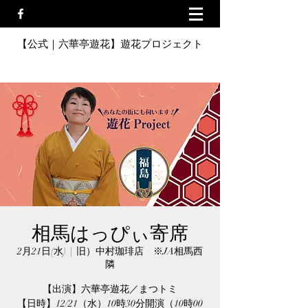
【公式｜六華亭遊花】遊花プロジェクト
相馬はっぴぃ寄席
2月21日(水)
  |  
旧）中村珈琲店 ※JA相馬西
隣
【出演】六華亭遊花／まつトミ
【日時】12/21（水）10時30分開演（10時00