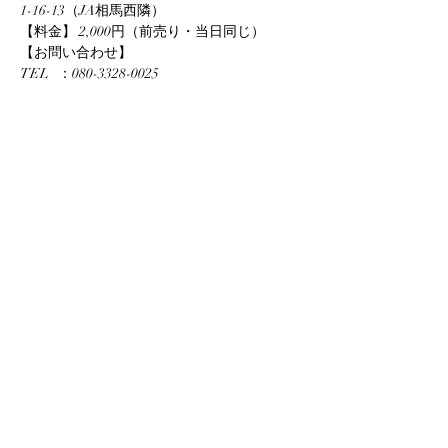
1-16-13（JA相馬西隣）
【料金】 2,000円（前売り・当日同じ）
【お問い合わせ】
TEL   ：080-3328-0025
さらに表示
このイベントをシェア
info@yuka-project.com
©2020 Yuka Project.com All Right Reserved.