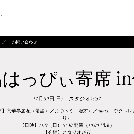
ト
ログ
お問い合わせ
はっぴぃ寄席 i
11月09日(日)
  |  
スタジオ1951
演】六華亭遊花（落語）／まつトミ（漫才）／miwa（ウクレレ
り）
【日時】11/9（日）10:30 開演（10:00 開場）
【会場】スタジオ1951