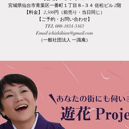
宮城県仙台市青葉区一番町１丁目８−３４ 佐松ビル 2階
【料金】 2,500円（前売り・当日同じ）
【ご予約・お問い合わせ】
TEL 080-1834-3163
Email ichishikian@gmail.com
（一般社団法人 一識庵）