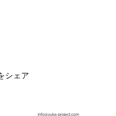
をシェア
info@yuka-project.com