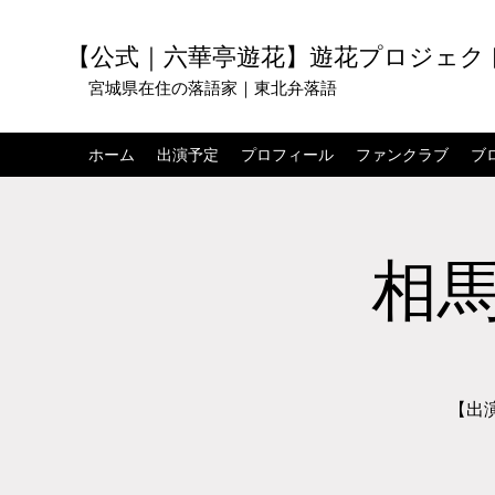
【公式｜六華亭遊花】遊花プロジェク
宮城県在住の落語家｜東北弁落語
ホーム
出演予定
プロフィール
ファンクラブ
ブ
相馬
【出