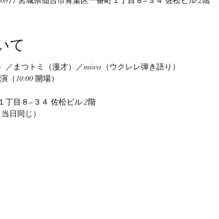
80-0811 宮城県仙台市青葉区一番町１丁目８−３４ 佐松ビル 2階
いて
）／まつトミ（漫才）／miwa（ウクレレ弾き語り）
演（10:00 開場）
丁目８−３４ 佐松ビル 2階
り・当日同じ）