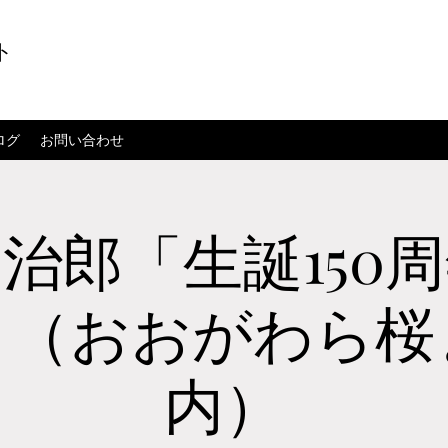
ト
ログ
お問い合わせ
治郎「生誕150
」（おおがわら桜
内）