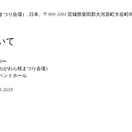
り会場）, 日本、〒989-1201 宮城県柴田郡大河原町大谷町
いて
0〜
おがわら桜まつり会場）　
ベントホール
2659