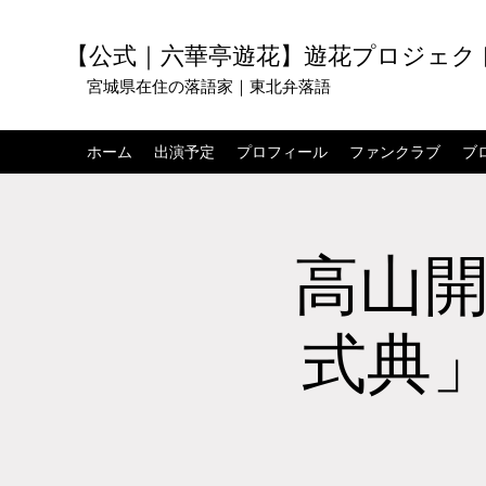
【公式｜六華亭遊花】遊花プロジェク
宮城県在住の落語家｜東北弁落語
ホーム
出演予定
プロフィール
ファンクラブ
ブ
高山開
式典