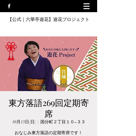
【公式｜六華亭遊花】遊花プロジェクト
東方落語269回定期寄
席
10月13日(日)
  |  
国分町２丁目１０−３３
おなじみ東方落語の定期寄席です！