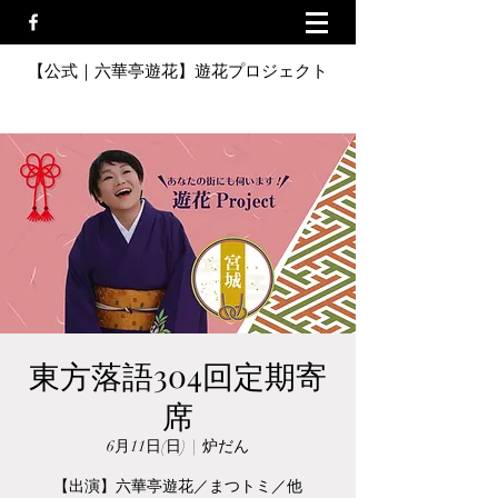
【公式｜六華亭遊花】遊花プロジェクト
東方落語304回定期寄
席
6月11日(日)
  |  
炉だん
【出演】六華亭遊花／まつトミ／他