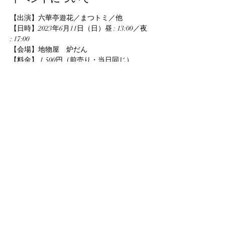
【出演】六華亭遊花／まつトミ／他
【日時】2023年6月11日（日）昼 : 13:00／夜 
: 17:00
【会場】地物屋　炉だん
【料金】 1,500円（前売り・当日同じ）
【お問い合わせ】
TEL   ：070-5622-2552
このイベントをシェア
info@yuka-project.com