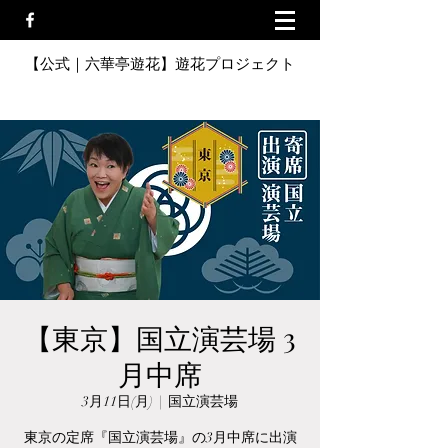
【公式｜六華亭遊花】遊花プロジェクト
【東京】国立演芸場 3
月中席
3月11日(月)
  |  
国立演芸場
東京の定席『国立演芸場』の3月中席に出演